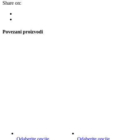
Share on:
Povezani proizvodi
Ovaj
Ovaj
Odaberite opcije
Odaberite opcije