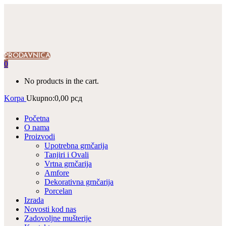
PRODAVNICA
0
No products in the cart.
Korpa
Ukupno:
0,00
рсд
Početna
O nama
Proizvodi
Upotrebna grnčarija
Tanjiri i Ovali
Vrtna grnčarija
Amfore
Dekorativna grnčarija
Porcelan
Izrada
Novosti kod nas
Zadovoljne mušterije