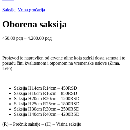
Saksije
,
Vrtna grnčarija
Oborena saksija
Raspon
450,00
рсд
–
4.200,00
рсд
cena:
od
450,00 рсд
Proizvod je napravljen od crvene gline koja sadrži dosta samota i to
do
posudu čini kvalitetnom i otpornom na vremenske uslove (Zima,
4.200,00 рсд
Leto)
Saksija H14cm R14cm – 450RSD
Saksija H16cm R16cm – 850RSD
Saksija H20cm R20cm – 1200RSD
Saksija H25cm R25cm – 1800RSD
Saksija H30cm R30cm – 2500RSD
Saksija H40cm R40cm – 4200RSD
(R) – Prečnik saksije – (H) – Visina saksije