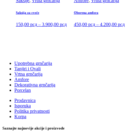
proizvod
proizvod
Saksije
,
Vrtna grnčarija
Amfore
,
Vrtna grnčarija
ima
ima
više
više
Saksija za cveće
Oborena amfora
varijanti.
varijanti.
Opcije
Opcije
Raspon
Rasp
150,00
рсд
–
3.900,00
рсд
450,00
рсд
–
4.200,00
рсд
mogu
mogu
cena:
cena
biti
biti
od
od
izabrane
izabrane
150,00 рсд
450,
na
na
do
do
stranici
stranici
3.900,00 рсд
4.20
proizvoda.
proizvoda.
Upotrebna grnčarija
Tanjiri i Ovali
Vrtna grnčarija
Amfore
Dekorativna grnčarija
Porcelan
Prodavnica
Isporuka
Politika privatnosti
Korpa
Saznajte najnovije akcije i proizvode