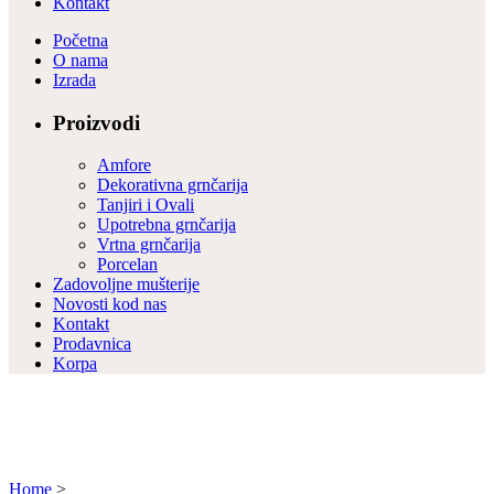
Kontakt
Početna
O nama
Izrada
Proizvodi
Amfore
Dekorativna grnčarija
Tanjiri i Ovali
Upotrebna grnčarija
Vrtna grnčarija
Porcelan
Zadovoljne mušterije
Novosti kod nas
Kontakt
Prodavnica
Korpa
Home
>