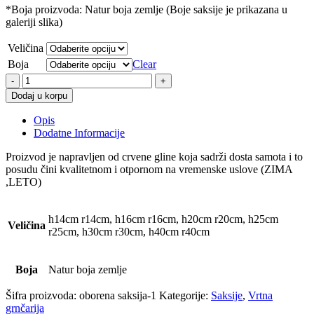
*Boja proizvoda: Natur boja zemlje (Boje saksije je prikazana u
galeriji slika)
Veličina
Boja
Clear
Oborena
saksija
Dodaj u korpu
quantity
Opis
Dodatne Informacije
Proizvod je napravljen od crvene gline koja sadrži dosta samota i to
posudu čini kvalitetnom i otpornom na vremenske uslove (ZIMA
,LETO)
h14cm r14cm, h16cm r16cm, h20cm r20cm, h25cm
Veličina
r25cm, h30cm r30cm, h40cm r40cm
Boja
Natur boja zemlje
Šifra proizvoda:
oborena saksija-1
Kategorije:
Saksije
,
Vrtna
grnčarija