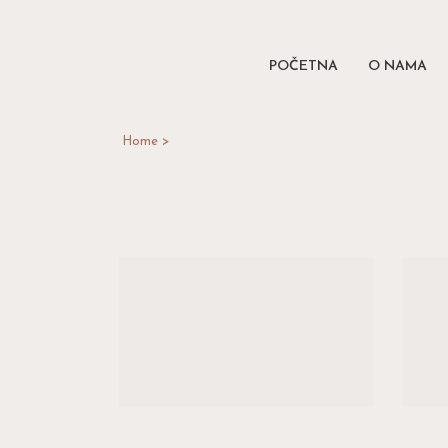
POČETNA
O NAMA
Home
>